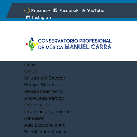
Erasmus+
Facebook
YouTube
Instagram
Inicio
Centro
Saludo del Director
Equipo Directivo
Revista Intermezzo
AMPA Julia Parody
Información
Información y Trámites
Admisión
Aula Excelencia Art.
Bachillerato Musical