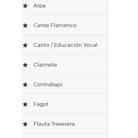
Arpa
R
Cante Flamenco
R
Canto / Educación Vocal
R
Clarinete
R
Contrabajo
R
Fagot
R
Flauta Travesera
R