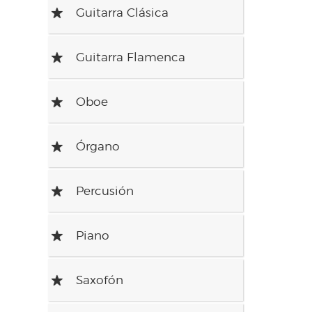
Guitarra Clásica
R
Guitarra Flamenca
R
Oboe
R
Órgano
R
Percusión
R
Piano
R
Saxofón
R