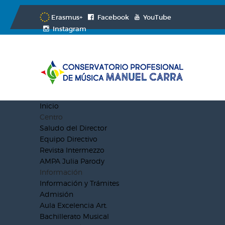
Erasmus+
Facebook
YouTube
Instagram
Inicio
Centro
Saludo del Director
Equipo Directivo
Revista Intermezzo
AMPA Julia Parody
Información
Información y Trámites
Admisión
Aula Excelencia Art.
Bachillerato Musical