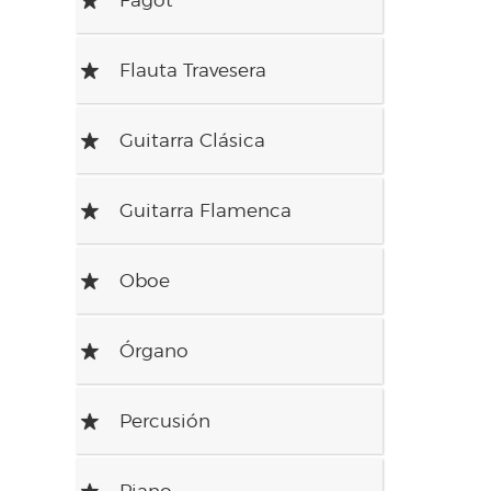
Flauta Travesera
R
Guitarra Clásica
R
Guitarra Flamenca
R
Oboe
R
Órgano
R
Percusión
R
Piano
R