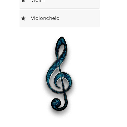
Violonchelo
R